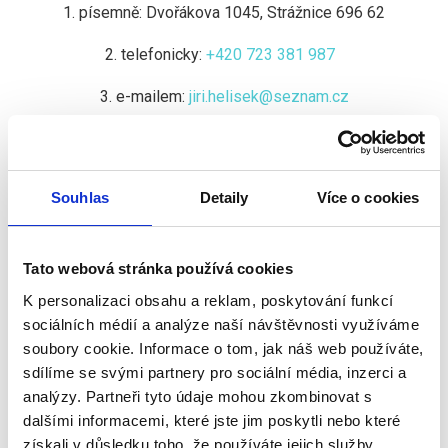
1. písemně: Dvořákova 1045, Strážnice 696 62
2. telefonicky:
+420 723 381 987
3. e-mailem:
jiri.helisek@seznam.cz
2. Účely zpracování, pro které jsou osobní údaje určeny k
vedení obchodní a marketingové komunikace v
souvislosti s nabídkou produktů a služeb.
Souhlas
Detaily
Více o cookies
3. Zpracování osobních údajů je nezbytné pro zpracování
nabídky na uzavření smlouvy o dílo na žádost subjektu
Tato webová stránka používá cookies
údajů, případně poskytnutí jiných služeb.
K personalizaci obsahu a reklam, poskytování funkcí
sociálních médií a analýze naší návštěvnosti využíváme
4. Kategorie příjemců osobních údajů:
soubory cookie. Informace o tom, jak náš web používáte,
poskytovatelé webových služeb,
sdílíme se svými partnery pro sociální média, inzerci a
poskytovatelé cloudových služeb.
analýzy. Partneři tyto údaje mohou zkombinovat s
dalšími informacemi, které jste jim poskytli nebo které
poskytovatelé analytických a marketingových
získali v důsledku toho, že používáte jejich služby.